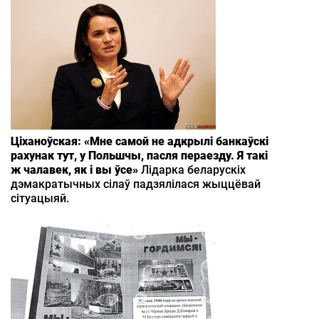
Ціханоўская: «Мне самой не адкрылі банкаўскі
рахунак тут, у Польшчы, пасля пераезду. Я такі
ж чалавек, як і вы ўсе»
Лідарка беларускіх
дэмакратычных сілаў падзялілася жыццёвай
сітуацыяй.