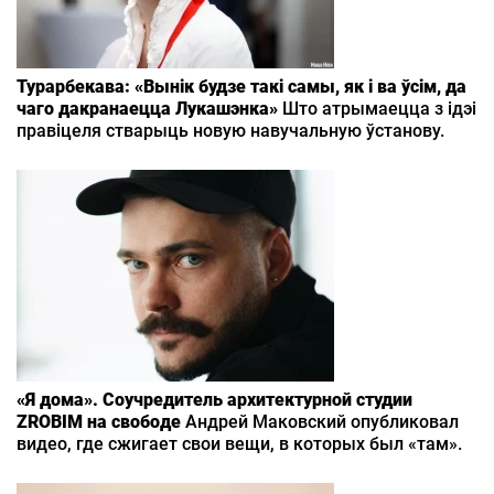
Турарбекава: «Вынік будзе такі самы, як і ва ўсім, да
чаго дакранаецца Лукашэнка»
Што атрымаецца з ідэі
правіцеля стварыць новую навучальную ўстанову.
«Я дома». Соучредитель архитектурной студии
ZROBIM на свободе
Андрей Маковский опубликовал
видео, где сжигает свои вещи, в которых был «там».