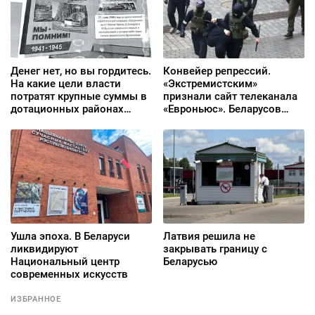
Денег нет, но вы гордитесь.
Конвейер репрессий.
На какие цели власти
«Экстремистским»
потратят крупные суммы в
признали сайт телеканала
дотационных районах
«Евроньюс». Беларусов
Гомельщины
предупредили об
ответственности за
комментарии в Threads
Ушла эпоха. В Беларуси
Латвия решила не
ликвидируют
закрывать границу с
Национальный центр
Беларусью
современных искусств
ИЗБРАННОЕ