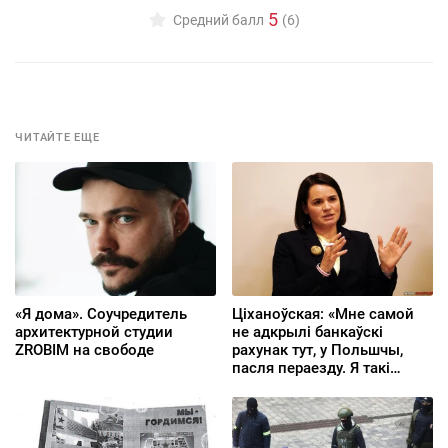
5
Средний балл
(6)
ЧИТАЙТЕ ЕЩЕ
«Я дома». Соучредитель
Ціханоўская: «Мне самой
архитектурной студии
не адкрылі банкаўскі
ZROBIM на свободе
рахунак тут, у Польшчы,
пасля пераезду. Я такі
ж чалавек, як і вы ўсе»