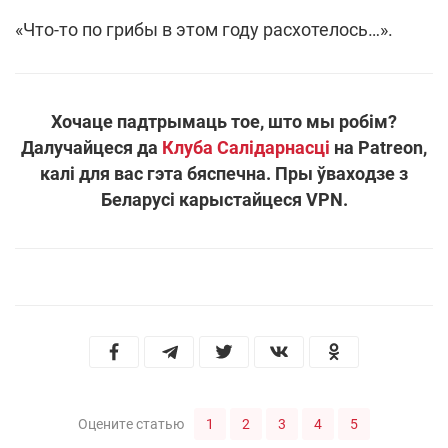
«Что-то по грибы в этом году расхотелось…».
Хочаце падтрымаць тое, што мы робім?
Далучайцеся да
Клуба Салідарнасці
на Patreon,
калі для вас гэта бяспечна. Пры ўваходзе з
Беларусі карыстайцеся VPN.
1
2
3
4
5
Оцените статью