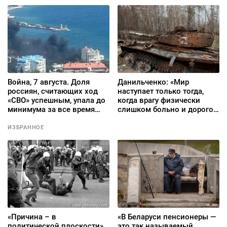
Война, 7 августа. Доля
Данильченко: «Мир
россиян, считающих ход
наступает только тогда,
«СВО» успешным, упала до
когда врагу физически
минимума за все время
слишком больно и дорого
наблюдений. Эвакуация в
продолжать»
Ялте после удара морских
ИЗБРАННОЕ
дронов
«Причина – в
«В Беларуси пенсионеры —
политической плоскости»
это так называемый