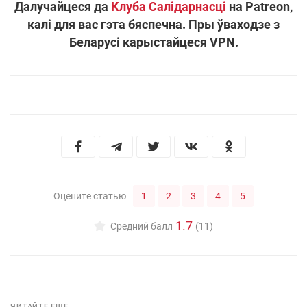
Далучайцеся да
Клуба Салідарнасці
на Patreon,
калі для вас гэта бяспечна. Пры ўваходзе з
Беларусі карыстайцеся VPN.
1
2
3
4
5
Оцените статью
1.7
Средний балл
(11)
ЧИТАЙТЕ ЕЩЕ