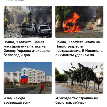
Война, 9 августа. Самая
Война, 8 августа. Атака на
массированная атака на
Павлоград, есть
Одессу. Украина атаковала
пострадавшие. В Никополе
Белгород и два
оккупанты ударили по
предприятия в
рейсовому автобусу,
Новороссийске. И снова
водитель погиб
Малая Токмачка
«Нам некуда
«Никогда так страшно не
возвращаться»
было, как сейчас»