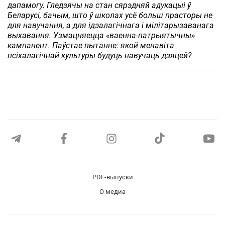
дапамогу. Гледзячы на стан сярэдняй адукацыі ў
Беларусі, бачым, што ў школах усё больш прасторы не
для навучання, а для ідэалагічнага і мілітарызаванага
выхавання. Узмацняецца «ваенна-патрыятычны»
кампанент. Паўстае пытанне: якой менавіта
псіхалагічнай культуры будуць навучаць дзяцей?
PDF-выпуски
О медиа