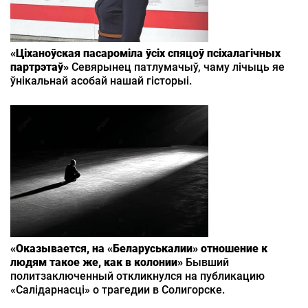
«Ціханоўская пасароміла ўсіх спяцоў псіхалагічных
партрэтаў»
Севярынец патлумачыў, чаму лічыць яе
ўнікальнай асобай нашай гісторыі.
«Оказывается, на «Беларуськалии» отношение к
людям такое же, как в колонии»
Бывший
политзаключенный откликнулся на публикацию
«Салідарнасці» о трагедии в Солигорске.