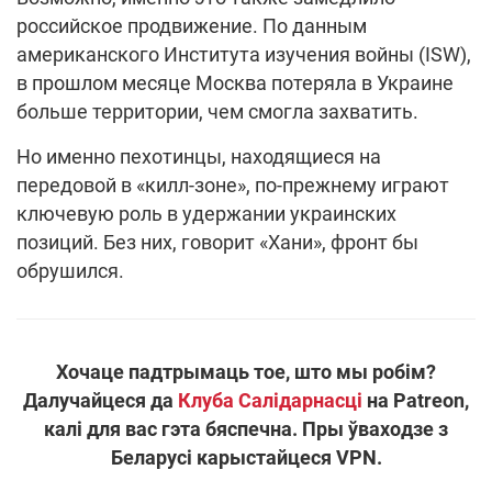
российское продвижение. По данным
американского Института изучения войны (ISW),
в прошлом месяце Москва потеряла в Украине
больше территории, чем смогла захватить.
Но именно пехотинцы, находящиеся на
передовой в «килл-зоне», по-прежнему играют
ключевую роль в удержании украинских
позиций. Без них, говорит «Хани», фронт бы
обрушился.
Хочаце падтрымаць тое, што мы робім?
Далучайцеся да
Клуба Салідарнасці
на Patreon,
калі для вас гэта бяспечна. Пры ўваходзе з
Беларусі карыстайцеся VPN.