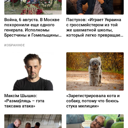
Война, 6 августа. В Москве
Пастухов: «Играет Украина
похоронили еще одного
с гроссмейстером из той
генерала. Исполкомы
же шахматной школы,
Брестчины и Гомельщины
который легко превращает
закупают антидроновое
в заложников свое
оборудование
собственное население»
ИЗБРАННОЕ
Максім Шышко:
«Зарегистрировала кота и
«Размаўляць – гэта
собаку, потому что боюсь
таксама атака»
стука милиции»