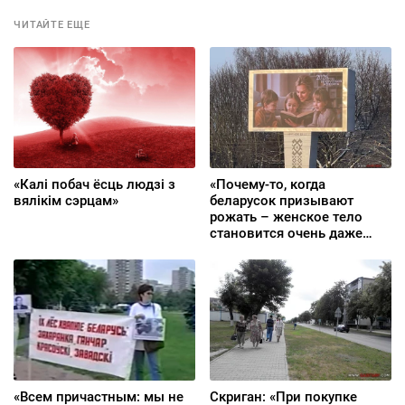
ЧИТАЙТЕ ЕЩЕ
«Калі побач ёсць людзі з
«Почему-то, когда
вялікім сэрцам»
беларусок призывают
рожать – женское тело
становится очень даже
общественным интересом,
даже государственным»
«Всем причастным: мы не
Скриган: «При покупке