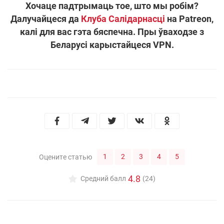
Хочаце падтрымаць тое, што мы робім?
Далучайцеся да
Клуба Салідарнасці
на Patreon,
калі для вас гэта бяспечна. Пры ўваходзе з
Беларусі карыстайцеся VPN.
1
2
3
4
5
Оцените статью
4.8
Средний балл
(24)