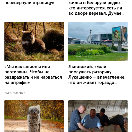
перевернули страницу»
жилья в Беларуси редко
кто интересуется, есть ли
во дворе деревья. Думаем,
можем ли себе позволить
эту квартиру»
«Мы как шпионы или
Львовский: «Если
партизаны. Чтобы не
послушать риторику
раздражать и не нарваться
Лукашенко – впечатление,
на штрафы»
что он живет гораздо
ближе к Афганистану, чем
вся Беларусь»
ИЗБРАННОЕ