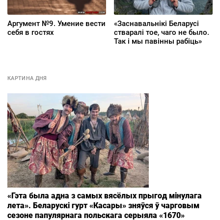
Аргумент №9. Умение вести
«Заснавальнікі Беларусі
себя в гостях
стваралі тое, чаго не было.
Так і мы павінны рабіць»
КАРТИНА ДНЯ
«Гэта была адна з самых вясёлых прыгод мінулага
лета». Беларускі гурт «Касары» зняўся ў чарговым
сезоне папулярнага польскага серыяла «1670»