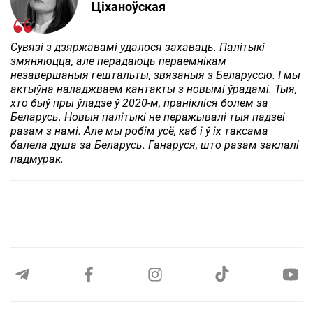
Ціханоўская
Сувязі з дзяржавамі удалося захаваць. Палітыкі
змяняюцца, але перадаюць пераемнікам
незавершаныя гештальты, звязаныя з Беларуссю. І мы
актыўна наладжваем кантакты з новымі ўрадамі. Тыя,
хто быў пры ўладзе ў 2020-м, пранікліся болем за
Беларусь. Новыя палітыкі не перажывалі тыя падзеі
разам з намі. Але мы робім усё, каб і ў іх таксама
балела душа за Беларусь. Ганаруся, што разам заклалі
падмурак.